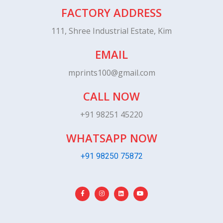
FACTORY ADDRESS
111, Shree Industrial Estate, Kim
EMAIL
mprints100@gmail.com
CALL NOW
+91 98251 45220
WHATSAPP NOW
+91 98250 75872
F
I
L
Y
a
n
i
o
c
s
n
u
e
t
k
t
b
a
e
u
o
g
d
b