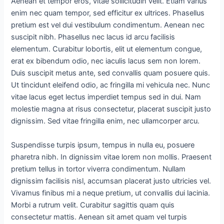
Aenean et tempor eros, vitae sollicitudin velit. Etiam varius
enim nec quam tempor, sed efficitur ex ultrices. Phasellus
pretium est vel dui vestibulum condimentum. Aenean nec
suscipit nibh. Phasellus nec lacus id arcu facilisis
elementum. Curabitur lobortis, elit ut elementum congue,
erat ex bibendum odio, nec iaculis lacus sem non lorem.
Duis suscipit metus ante, sed convallis quam posuere quis.
Ut tincidunt eleifend odio, ac fringilla mi vehicula nec. Nunc
vitae lacus eget lectus imperdiet tempus sed in dui. Nam
molestie magna at risus consectetur, placerat suscipit justo
dignissim. Sed vitae fringilla enim, nec ullamcorper arcu.
Suspendisse turpis ipsum, tempus in nulla eu, posuere
pharetra nibh. In dignissim vitae lorem non mollis. Praesent
pretium tellus in tortor viverra condimentum. Nullam
dignissim facilisis nisl, accumsan placerat justo ultricies vel.
Vivamus finibus mi a neque pretium, ut convallis dui lacinia.
Morbi a rutrum velit. Curabitur sagittis quam quis
consectetur mattis. Aenean sit amet quam vel turpis