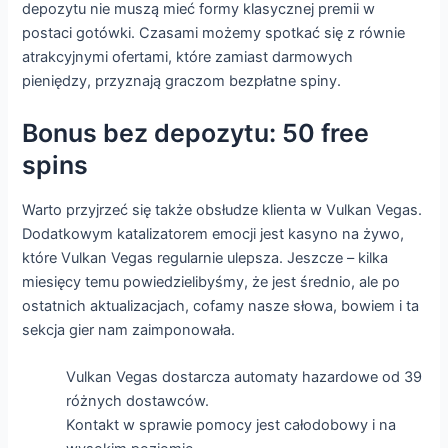
depozytu nie muszą mieć formy klasycznej premii w
postaci gotówki. Czasami możemy spotkać się z równie
atrakcyjnymi ofertami, które zamiast darmowych
pieniędzy, przyznają graczom bezpłatne spiny.
Bonus bez depozytu: 50 free
spins
Warto przyjrzeć się także obsłudze klienta w Vulkan Vegas.
Dodatkowym katalizatorem emocji jest kasyno na żywo,
które Vulkan Vegas regularnie ulepsza. Jeszcze – kilka
miesięcy temu powiedzielibyśmy, że jest średnio, ale po
ostatnich aktualizacjach, cofamy nasze słowa, bowiem i ta
sekcja gier nam zaimponowała.
Vulkan Vegas dostarcza automaty hazardowe od 39
różnych dostawców.
Kontakt w sprawie pomocy jest całodobowy i na