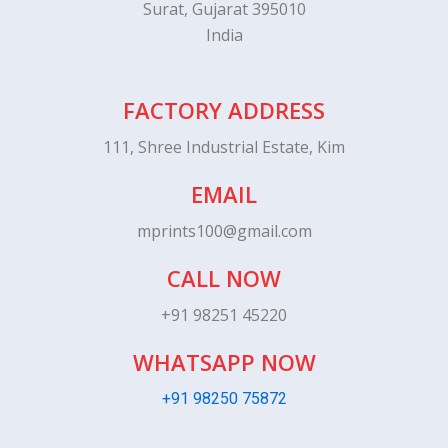
Surat, Gujarat 395010
India
FACTORY ADDRESS
111, Shree Industrial Estate, Kim
EMAIL
mprints100@gmail.com
CALL NOW
+91 98251 45220
WHATSAPP NOW
+91 98250 75872