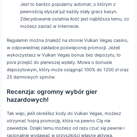
Jest to bardzo popularny automat, o którym z
pewnością słyszał już każdy stały gracz kasyn.
Zdecydowanie ostatnia ilość jest najbliższa temu, co
możesz zastać w Internecie.
Regulamin można znaleźć na stronie Vulkan Vegas casino,
w odpowiedniej zakładce poświęconej promocji. Jeżeli
wykorzystasz w Vulkan Vegas bonus bez depozytu, to
pora przejść do pierwszej wpłaty. Mowa o bonusie
depozytowym, który może osiągnąć 100% do 1200 zł oraz
25 darmowych spinów.
Recenzja: ogromny wybór gier
hazardowych!
Tak więc, jeśli określisz kody do Vulkan Vegas, możesz
otrzymać hojną promocję, która na pewno Cię nie
zawiedzie. Dzięki temu możesz od razu czuć się pewnie i
racjonalnie wydawać w przyszłości własne aktywa.