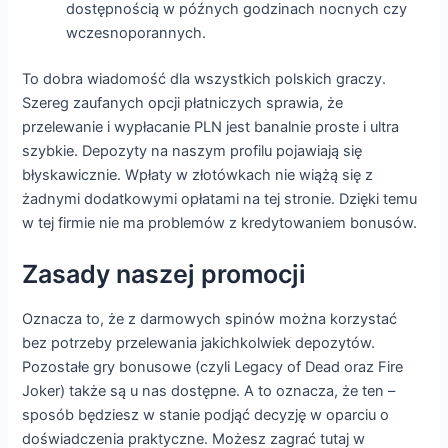
dostępnością w późnych godzinach nocnych czy
wczesnoporannych.
To dobra wiadomość dla wszystkich polskich graczy.
Szereg zaufanych opcji płatniczych sprawia, że
przelewanie i wypłacanie PLN jest banalnie proste i ultra
szybkie. Depozyty na naszym profilu pojawiają się
błyskawicznie. Wpłaty w złotówkach nie wiążą się z
żadnymi dodatkowymi opłatami na tej stronie. Dzięki temu
w tej firmie nie ma problemów z kredytowaniem bonusów.
Zasady naszej promocji
Oznacza to, że z darmowych spinów można korzystać
bez potrzeby przelewania jakichkolwiek depozytów.
Pozostałe gry bonusowe (czyli Legacy of Dead oraz Fire
Joker) także są u nas dostępne. A to oznacza, że ten –
sposób będziesz w stanie podjąć decyzję w oparciu o
doświadczenia praktyczne. Możesz zagrać tutaj w