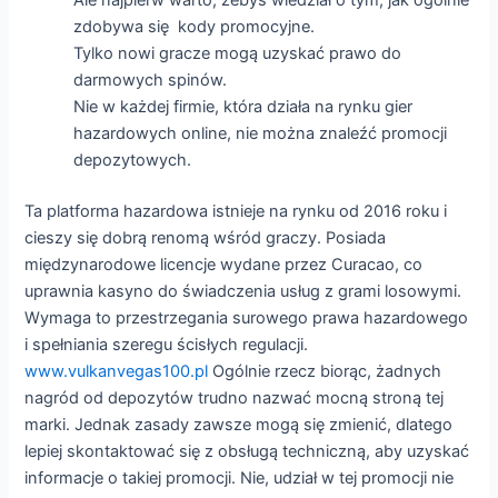
zdobywa się kody promocyjne.
Tylko nowi gracze mogą uzyskać prawo do
darmowych spinów.
Nie w każdej firmie, która działa na rynku gier
hazardowych online, nie można znaleźć promocji
depozytowych.
Ta platforma hazardowa istnieje na rynku od 2016 roku i
cieszy się dobrą renomą wśród graczy. Posiada
międzynarodowe licencje wydane przez Curacao, co
uprawnia kasyno do świadczenia usług z grami losowymi.
Wymaga to przestrzegania surowego prawa hazardowego
i spełniania szeregu ścisłych regulacji.
www.vulkanvegas100.pl
Ogólnie rzecz biorąc, żadnych
nagród od depozytów trudno nazwać mocną stroną tej
marki. Jednak zasady zawsze mogą się zmienić, dlatego
lepiej skontaktować się z obsługą techniczną, aby uzyskać
informacje o takiej promocji. Nie, udział w tej promocji nie