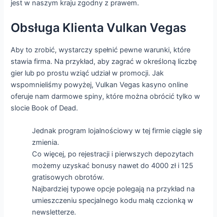
jest w naszym kraju zgodny z prawem.
Obsługa Klienta Vulkan Vegas
Aby to zrobić, wystarczy spełnić pewne warunki, które
stawia firma. Na przykład, aby zagrać w określoną liczbę
gier lub po prostu wziąć udział w promocji. Jak
wspomnieliśmy powyżej, Vulkan Vegas kasyno online
oferuje nam darmowe spiny, które można obrócić tylko w
slocie Book of Dead.
Jednak program lojalnościowy w tej firmie ciągle się
zmienia.
Co więcej, po rejestracji i pierwszych depozytach
możemy uzyskać bonusy nawet do 4000 zł i 125
gratisowych obrotów.
Najbardziej typowe opcje polegają na przykład na
umieszczeniu specjalnego kodu małą czcionką w
newsletterze.