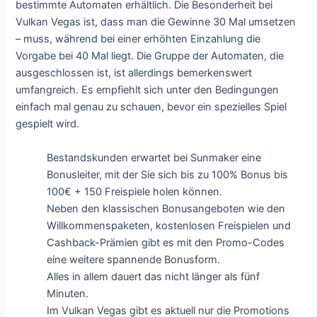
bestimmte Automaten erhältlich. Die Besonderheit bei
Vulkan Vegas ist, dass man die Gewinne 30 Mal umsetzen
– muss, während bei einer erhöhten Einzahlung die
Vorgabe bei 40 Mal liegt. Die Gruppe der Automaten, die
ausgeschlossen ist, ist allerdings bemerkenswert
umfangreich. Es empfiehlt sich unter den Bedingungen
einfach mal genau zu schauen, bevor ein spezielles Spiel
gespielt wird.
Bestandskunden erwartet bei Sunmaker eine
Bonusleiter, mit der Sie sich bis zu 100% Bonus bis
100€ + 150 Freispiele holen können.
Neben den klassischen Bonusangeboten wie den
Willkommenspaketen, kostenlosen Freispielen und
Cashback-Prämien gibt es mit den Promo-Codes
eine weitere spannende Bonusform.
Alles in allem dauert das nicht länger als fünf
Minuten.
Im Vulkan Vegas gibt es aktuell nur die Promotions