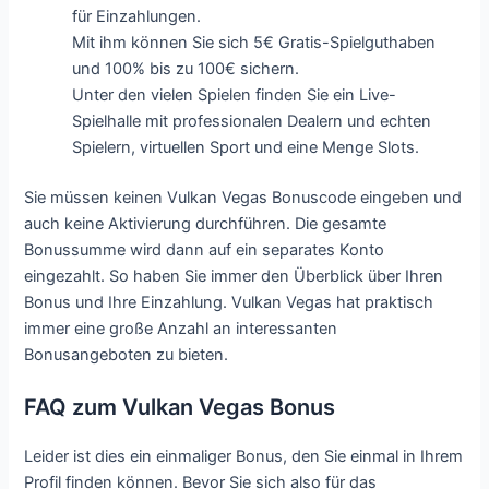
für Einzahlungen.
Mit ihm können Sie sich 5€ Gratis-Spielguthaben
und 100% bis zu 100€ sichern.
Unter den vielen Spielen finden Sie ein Live-
Spielhalle mit professionalen Dealern und echten
Spielern, virtuellen Sport und eine Menge Slots.
Sie müssen keinen Vulkan Vegas Bonuscode eingeben und
auch keine Aktivierung durchführen. Die gesamte
Bonussumme wird dann auf ein separates Konto
eingezahlt. So haben Sie immer den Überblick über Ihren
Bonus und Ihre Einzahlung. Vulkan Vegas hat praktisch
immer eine große Anzahl an interessanten
Bonusangeboten zu bieten.
FAQ zum Vulkan Vegas Bonus
Leider ist dies ein einmaliger Bonus, den Sie einmal in Ihrem
Profil finden können. Bevor Sie sich also für das