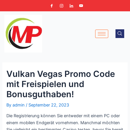
Skip
Post
to
navigation
content
Vulkan Vegas Promo Code
mit Freispielen und
Bonusguthaben!
By
admin
/
September 22, 2023
Die Registrierung können Sie entweder mit einem PC oder
einem mobilen Endgerät vornehmen. Manchmal möchten
Sie vielleicht ein bestimmtes Casino testen, bevor Sie bereit