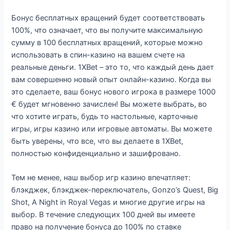
Бонус бесплатных вращений будет соответствовать
100%, что означает, что вы получите максимальную
сумму в 100 бесплатных вращений, которые можно
использовать в спин-казино на вашем счете на
реальные деньги. 1XBet – это то, что каждый день дает
вам совершенно новый опыт онлайн-казино. Когда вы
это сделаете, ваш бонус нового игрока в размере 1000
€ будет мгновенно зачислен! Вы можете выбрать, во
что хотите играть, будь то настольные, карточные
игры, игры казино или игровые автоматы. Вы можете
быть уверены, что все, что вы делаете в 1XBet,
полностью конфиденциально и зашифровано.
Тем не менее, наш выбор игр казино впечатляет:
блэкджек, блэкджек-переключатель, Gonzo’s Quest, Big
Shot, A Night in Royal Vegas и многие другие игры на
выбор. В течение следующих 100 дней вы имеете
право на получение бонуса до 100% по ставке