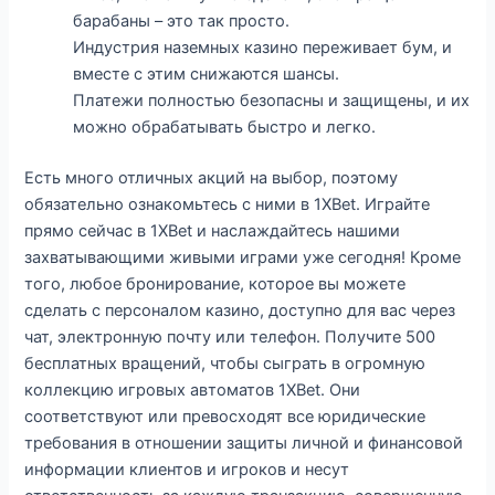
барабаны – это так просто.
Индустрия наземных казино переживает бум, и
вместе с этим снижаются шансы.
Платежи полностью безопасны и защищены, и их
можно обрабатывать быстро и легко.
Есть много отличных акций на выбор, поэтому
обязательно ознакомьтесь с ними в 1XBet. Играйте
прямо сейчас в 1XBet и наслаждайтесь нашими
захватывающими живыми играми уже сегодня! Кроме
того, любое бронирование, которое вы можете
сделать с персоналом казино, доступно для вас через
чат, электронную почту или телефон. Получите 500
бесплатных вращений, чтобы сыграть в огромную
коллекцию игровых автоматов 1XBet. Они
соответствуют или превосходят все юридические
требования в отношении защиты личной и финансовой
информации клиентов и игроков и несут