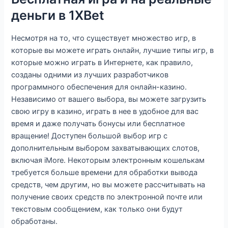
деньги в 1XBet
Несмотря на то, что существует множество игр, в
которые вы можете играть онлайн, лучшие типы игр, в
которые можно играть в Интернете, как правило,
созданы одними из лучших разработчиков
программного обеспечения для онлайн-казино.
Независимо от вашего выбора, вы можете загрузить
свою игру в казино, играть в нее в удобное для вас
время и даже получать бонусы или бесплатное
вращение! Доступен большой выбор игр с
дополнительным выбором захватывающих слотов,
включая iMore. Некоторым электронным кошелькам
требуется больше времени для обработки вывода
средств, чем другим, но вы можете рассчитывать на
получение своих средств по электронной почте или
текстовым сообщением, как только они будут
обработаны.