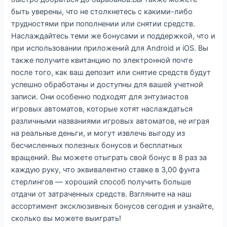
быть уверены, что не столкнетесь с какими-либо
трудностями при пополнении или снятии средств.
Наслаждайтесь теми же бонусами и поддержкой, что и
при использовании приложений для Android и iOS. Вы
также получите квитанцию ​​​​по электронной почте
после того, как ваш депозит или снятие средств будут
успешно обработаны и доступны для вашей учетной
записи. Они особенно подходят для энтузиастов
игровых автоматов, которые хотят наслаждаться
различными названиями игровых автоматов, не играя
на реальные деньги, и могут извлечь выгоду из
бесчисленных полезных бонусов и бесплатных
вращений. Вы можете отыграть свой бонус в 8 раз за
каждую руку, что эквивалентно ставке в 3,00 фунта
стерлингов — хороший способ получить больше
отдачи от затраченных средств. Взгляните на наш
ассортимент эксклюзивных бонусов сегодня и узнайте,
сколько вы можете выиграть!