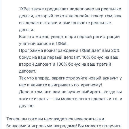
1XBet также предлагает видеопокер на реальные
деньги, который похож на онлайн-покер тем, как
вы делаете ставки и выигрываете реальные
деньги.
Все это можно увидеть при первой регистрации
учетной записи в 1XBet.
Программа вознаграждений 1XBet дает вам 20%
бонус на ваш первый депозит, 10% бонус на ваш
второй депозит и 100% бонус на ваш третий
депозит.
Так что вперед, зарегистрируйте новый аккаунт у
нас и начните выигрывать по-крупному!
Дело в том, что вам не нужно выбирать, когда вы
хотите играть — вы можете легко сделать и то, и
другое.
Теперь вы готовы наслаждаться невероятными
бонусами и игровыми наградами! Вы можете получить