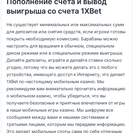
Пополнение счета и вывод
выигрыша со счета 1XBet
Не существует минимальных или максимальных сумм
для депозитов или снятия средств, если игроки готовы
покрыть необходимую комиссию. Барабаны можно
настроить для вращения в обычном, специальном
диком режиме или в специальном режиме выигрыша.
Делайте депозиты, играйте и делайте ставки сколько
угодно, потому что вы можете делать это с любого
устройства, имеющего доступ к Интернету, что делает
1XBet по-настоящему мобильным казино. Мы
рекомендуем вам внимательно прочитать информацию
о мобильном казино, чтобы убедиться, что вы
получаете безопасные и приятные впечатления от игры
в наши мобильные игры казино. Мы шифруем все
сообщения между вами и нашими системами и
третьими лицами, которым мы передаем информацию.
Это делает мобильные слоты сами по себе отличным