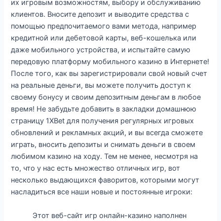
их игровым возможностям, выбору и обслуживанию
клиентов. Вносите депозит и выводите средства с
помощью предпочитаемого вами метода, например
кредитной или дебетовой карты, веб-кошелька или
даже мобильного устройства, и испытайте самую
передовую платформу мобильного казино в Интернете!
После того, как вы зарегистрировали свой новый счет
на реальные деньги, вы можете получить доступ к
своему бонусу и своим депозитным деньгам в любое
время! Не забудьте добавить в закладки домашнюю
страницу 1XBet для получения регулярных игровых
обновлений и рекламных акций, и вы всегда сможете
играть, вносить депозиты и снимать деньги в своем
любимом казино на ходу. Тем не менее, несмотря на
то, что у нас есть множество отличных игр, вот
несколько выдающихся фаворитов, которыми могут
насладиться все наши новые и постоянные игроки:
Этот веб-сайт игр онлайн-казино наполнен