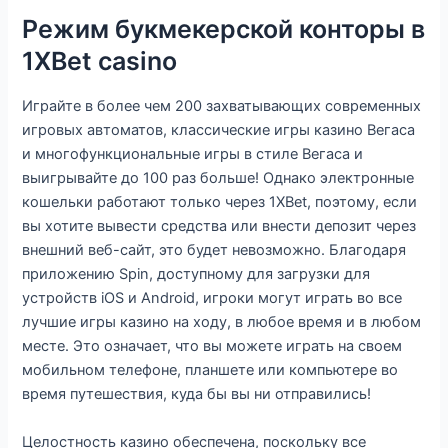
Режим букмекерской конторы в
1XBet casino
Играйте в более чем 200 захватывающих современных
игровых автоматов, классические игры казино Вегаса
и многофункциональные игры в стиле Вегаса и
выигрывайте до 100 раз больше! Однако электронные
кошельки работают только через 1XBet, поэтому, если
вы хотите вывести средства или внести депозит через
внешний веб-сайт, это будет невозможно. Благодаря
приложению Spin, доступному для загрузки для
устройств iOS и Android, игроки могут играть во все
лучшие игры казино на ходу, в любое время и в любом
месте. Это означает, что вы можете играть на своем
мобильном телефоне, планшете или компьютере во
время путешествия, куда бы вы ни отправились!
Целостность казино обеспечена, поскольку все