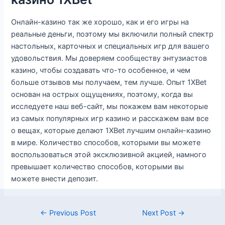
Онлайн-казино так же хорошо, как и его игры на
реальные деньги, поэтому мы включили полный спектр
настольных, карточных и специальных игр для вашего
удовольствия. Мы доверяем сообществу энтузиастов
казино, чтобы создавать что-то особенное, и чем
больше отзывов мы получаем, тем лучше. Опыт 1XBet
основан на острых ощущениях, поэтому, когда вы
исследуете наш веб-сайт, мы покажем вам некоторые
из самых популярных игр казино и расскажем вам все
о вещах, которые делают 1XBet лучшим онлайн-казино
в мире. Количество способов, которыми вы можете
воспользоваться этой эксклюзивной акцией, намного
превышает количество способов, которыми вы
можете внести депозит.
←
Previous Post
Next Post
→