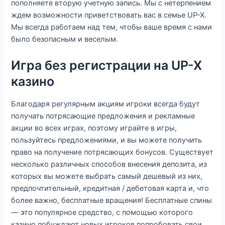
пополняете вторую учетную запись. Мы с нетерпением
ждем возможности приветствовать вас в семье UP-X.
Мы всегда работаем над тем, чтобы ваше время с нами
было безопасным и веселым.
Игра без регистрации на UP-X
казино
Благодаря регулярным акциям игроки всегда будут
получать потрясающие предложения и рекламные
акции во всех играх, поэтому играйте в игры,
пользуйтесь предложениями, и вы можете получить
право на получение потрясающих бонусов. Существует
несколько различных способов внесения депозита, из
которых вы можете выбрать самый дешевый из них,
предпочтительный, кредитная / дебетовая карта и, что
более важно, бесплатные вращения! Бесплатные спины
— это популярное средство, с помощью которого
казино побуждают новых игроков попробовать свои