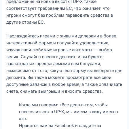
предложение на новые высоты! UP-X также
соответствует требованиям ЕС, что означает, что
игроки смогут без проблем переводить средства в
другие страны ЕС.
Наслаждайтесь играми с живыми дилерами в более
интерактивной форме и получайте удовольствие,
изучая свои любимые игровые автоматы — выбор
велик! Случайно внесите депозит, и вы будете
наслаждаться предлагаемыми вам бонусами,
независимо от того, какую платформу вы выберете для
депозита. Вы также можете просмотреть все свои
доступные балансы в любое время, а также оплачивать
счета, снимать выигрыши и вносить средства.
Когда мы говорим: «Все дело в том, чтобы
повеселиться» в UP-X, мы имеем в виду именно
это.
Нравится нам на Facebook и следите за