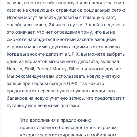
казино, посетите сайт напрямую или следите за спин-
казино на следующих страницах в социальных сетях:
Игроки могут вносить депозиты с помощью карт,
онлайн или лично, 24 часа в сутки, 7 дней в неделю, а
это означает, что нет оправдания тому, что вы не
сможете насладиться многими захватывающими
играми и многими другими акциями в этом казино.
Когда вы вносите депозит в UP-X, вы можете выбрать
один из вариантов мгновенного депозита, включая
Neteller, Skrill, Perfect Money, Bitcoin и многие другие.
Мы рекомендуем вам использовать новую учетную
запись при первом входе в UP-X, так как это
предотвратит перенос существующих кредитных
балансов на новую учетную запись, что предотвратит
путаницу или ненужные платежи.
Эти дополнения к предложению
приветственного бонуса доступны игрокам,
которые зарегистрировались в мобильном