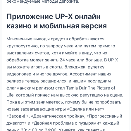
рекомендуемые методы депозита.
Приложение UP-X онлайн
казино и мобильная версия
Мгновенные выводы средств обрабатываются
круглосуточно, по запросу чека или путем прямого
выставления счетов, хотя имейте в виду, что их
обработка может занять 24 часа или больше. В UP-X
вы можете играть в слоты, блэкджек, рулетку,
видеопокер и многое другое. Ассортимент наших
релизов теперь расширился, и нашим последним
флагманским релизом стал Tamla Duir The Picture of
Life, который принес нам высокую репутацию на сцене.
Пока вы этим занимаетесь, почему бы не попробовать
новые захватывающие игры «Сделка или нет»,
«Заходи! », «Драматическая тройка», «Прогрессивный
джекпот» и «Двойная проблема с пузырями» каждый
день с 20: с 00 до 24:00. Узнайте, как скачать и