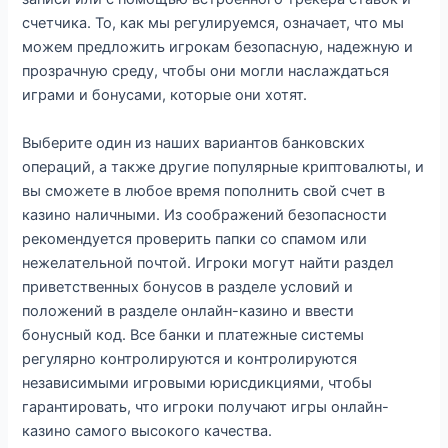
счетчика. То, как мы регулируемся, означает, что мы
можем предложить игрокам безопасную, надежную и
прозрачную среду, чтобы они могли наслаждаться
играми и бонусами, которые они хотят.
Выберите один из наших вариантов банковских
операций, а также другие популярные криптовалюты, и
вы сможете в любое время пополнить свой счет в
казино наличными. Из соображений безопасности
рекомендуется проверить папки со спамом или
нежелательной почтой. Игроки могут найти раздел
приветственных бонусов в разделе условий и
положений в разделе онлайн-казино и ввести
бонусный код. Все банки и платежные системы
регулярно контролируются и контролируются
независимыми игровыми юрисдикциями, чтобы
гарантировать, что игроки получают игры онлайн-
казино самого высокого качества.