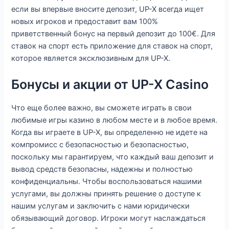
если вы впервые вносите депозит, UP-X всегда ищет
новых игроков и предоставит вам 100%
приветственный бонус на первый депозит до 100€. Для
ставок на спорт есть приложение для ставок на спорт,
которое является эксклюзивным для UP-X.
Бонусы и акции от UP-X Casino
Что еще более важно, вы сможете играть в свои
любимые игры казино в любом месте и в любое время.
Когда вы играете в UP-X, вы определенно не идете на
компромисс с безопасностью и безопасностью,
поскольку мы гарантируем, что каждый ваш депозит и
вывод средств безопасны, надежны и полностью
конфиденциальны. Чтобы воспользоваться нашими
услугами, вы должны принять решение о доступе к
нашим услугам и заключить с нами юридически
обязывающий договор. Игроки могут наслаждаться