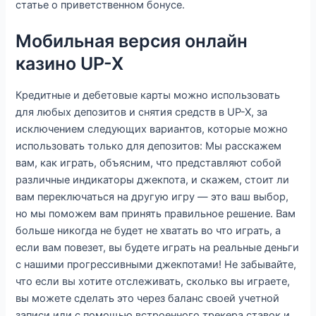
статье о приветственном бонусе.
Мобильная версия онлайн
казино UP-X
Кредитные и дебетовые карты можно использовать
для любых депозитов и снятия средств в UP-X, за
исключением следующих вариантов, которые можно
использовать только для депозитов: Мы расскажем
вам, как играть, объясним, что представляют собой
различные индикаторы джекпота, и скажем, стоит ли
вам переключаться на другую игру — это ваш выбор,
но мы поможем вам принять правильное решение. Вам
больше никогда не будет не хватать во что играть, а
если вам повезет, вы будете играть на реальные деньги
с нашими прогрессивными джекпотами! Не забывайте,
что если вы хотите отслеживать, сколько вы играете,
вы можете сделать это через баланс своей учетной
записи или с помощью встроенного трекера ставок и