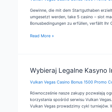
Deposit
Euro
Gewinne, die mit dem Startguthaben erzie
Bonus
Bonus
umgesetzt werden, take 5 casino – slot mach
ohne
Bonusbedingungen zu erfüllen, verfällt Ihr 
Einzahlung
2023
Read More »
25
Promo
Code
Wybieraj Legalne Kasyno 
Wybieraj
Legalne
Vulkan Vegas Casino Bonus 1500 Promo 
Kasyno
Internetowego
Równocześnie nasze zakupy pozwalają ogra
korzystania spośród serwisu Vulkan Vegas
Vulkan Vegas prowadzimy cykl turniejów.