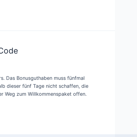
 Code
ers. Das Bonusguthaben muss fünfmal
b dieser fünf Tage nicht schaffen, die
s der Weg zum Willkommenspaket offen.