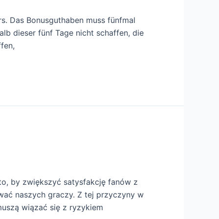
ers. Das Bonusguthaben muss fünfmal
lb dieser fünf Tage nicht schaffen, die
ffen,
o, by zwiększyć satysfakcję fanów z
wać naszych graczy. Z tej przyczyny w
uszą wiązać się z ryzykiem