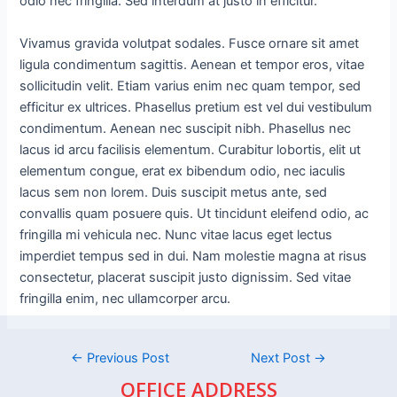
odio nec fringilla. Sed interdum at justo in efficitur.
Vivamus gravida volutpat sodales. Fusce ornare sit amet
ligula condimentum sagittis. Aenean et tempor eros, vitae
sollicitudin velit. Etiam varius enim nec quam tempor, sed
efficitur ex ultrices. Phasellus pretium est vel dui vestibulum
condimentum. Aenean nec suscipit nibh. Phasellus nec
lacus id arcu facilisis elementum. Curabitur lobortis, elit ut
elementum congue, erat ex bibendum odio, nec iaculis
lacus sem non lorem. Duis suscipit metus ante, sed
convallis quam posuere quis. Ut tincidunt eleifend odio, ac
fringilla mi vehicula nec. Nunc vitae lacus eget lectus
imperdiet tempus sed in dui. Nam molestie magna at risus
consectetur, placerat suscipit justo dignissim. Sed vitae
fringilla enim, nec ullamcorper arcu.
←
Previous Post
Next Post
→
OFFICE ADDRESS