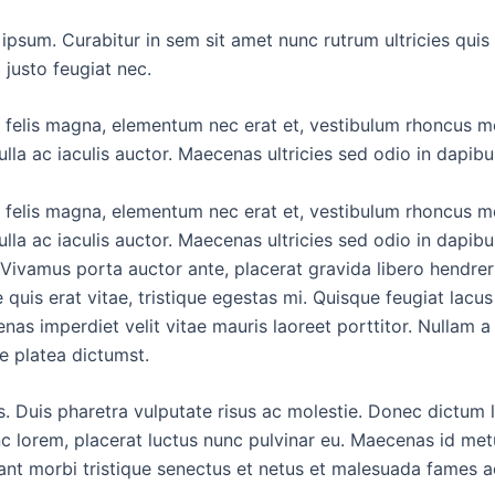
sum. Curabitur in sem sit amet nunc rutrum ultricies quis a
 justo feugiat nec.
 felis magna, elementum nec erat et, vestibulum rhoncus met
a ac iaculis auctor. Maecenas ultricies sed odio in dapibus. U
 felis magna, elementum nec erat et, vestibulum rhoncus met
la ac iaculis auctor. Maecenas ultricies sed odio in dapibus. 
. Vivamus porta auctor ante, placerat gravida libero hendre
e quis erat vitae, tristique egestas mi. Quisque feugiat lacu
nas imperdiet velit vitae mauris laoreet porttitor. Nullam a
e platea dictumst.
s. Duis pharetra vulputate risus ac molestie. Donec dictum l
nc lorem, placerat luctus nunc pulvinar eu. Maecenas id metu
tant morbi tristique senectus et netus et malesuada fames 