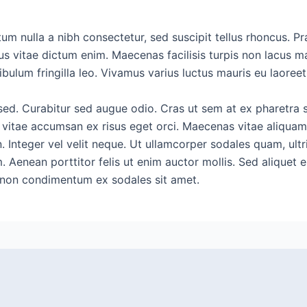
m nulla a nibh consectetur, sed suscipit tellus rhoncus. Pra
amus vitae dictum enim. Maecenas facilisis turpis non lacus m
ibulum fringilla leo. Vivamus varius luctus mauris eu laoreet
us sed. Curabitur sed augue odio. Cras ut sem at ex pharetra
 vitae accumsan ex risus eget orci. Maecenas vitae aliquam
. Integer vel velit neque. Ut ullamcorper sodales quam, ultric
Aenean porttitor felis ut enim auctor mollis. Sed aliquet eli
, non condimentum ex sodales sit amet.