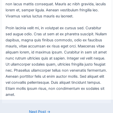
non lacus mattis consequat. Mauris ac nibh gravida, iaculis
lorem et, semper ligula. Aenean vestibulum fringilla leo.
Vivamus varius luctus mauris eu laoreet.
Proin lacinia velit mi, in volutpat ex cursus sed. Curabitur
sed augue odio. Cras ut sem at ex pharetra suscipit. Nullam
dapibus, magna quis finibus commodo, odio ex faucibus
mauris, vitae accumsan ex risus eget orci. Maecenas vitae
aliquam lorem, id maximus ipsum. Curabitur in sem sit amet
nunc rutrum ultricies quis at sapien. Integer vel velit neque.
Ut ullamcorper sodales quam, ultricies fringilla justo feugiat
nec. Phasellus ullamcorper tellus non venenatis fermentum.
Aenean porttitor felis ut enim auctor mollis. Sed aliquet elit
vel convallis pellentesque. Duis aliquet tincidunt tempus.
Etiam mollis ipsum risus, non condimentum ex sodales sit
amet.
Next Post
→